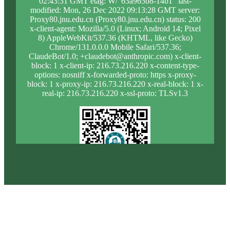
02:43:31 GMT etag: W/"63a965b8-14b1" last-
modified: Mon, 26 Dec 2022 09:13:28 GMT server:
Proxy80.jnu.edu.cn (Proxy80.jnu.edu.cn) status: 200
x-client-agent: Mozilla/5.0 (Linux; Android 14; Pixel
8) AppleWebKit/537.36 (KHTML, like Gecko)
Chrome/131.0.0.0 Mobile Safari/537.36;
ClaudeBot/1.0; +claudebot@anthropic.com) x-client-
block: 1 x-client-ip: 216.73.216.220 x-content-type-
options: nosniff x-forwarded-proto: https x-proxy-
block: 1 x-proxy-ip: 216.73.216.220 x-real-block: 1 x-
real-ip: 216.73.216.220 x-ssl-proto: TLSv1.3