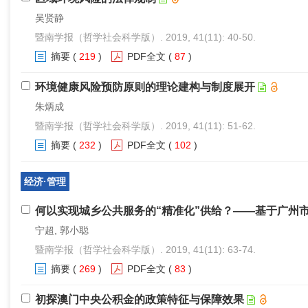
吴贤静
暨南学报（哲学社会科学版）. 2019, 41(11): 40-50.
摘要
(
219
)
PDF全文
(
87
)
环境健康风险预防原则的理论建构与制度展开
朱炳成
暨南学报（哲学社会科学版）. 2019, 41(11): 51-62.
摘要
(
232
)
PDF全文
(
102
)
经济·管理
何以实现城乡公共服务的“精准化”供给？——基于广州
宁超, 郭小聪
暨南学报（哲学社会科学版）. 2019, 41(11): 63-74.
摘要
(
269
)
PDF全文
(
83
)
初探澳门中央公积金的政策特征与保障效果