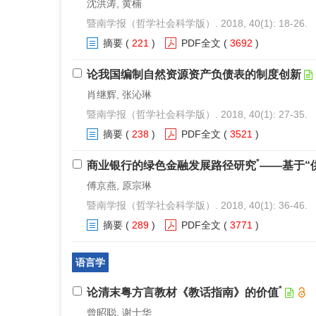
沈洪涛, 黄楠
暨南学报（哲学社会科学版）. 2018, 40(1): 18-26.
摘要
(
221
)
PDF全文
(
3692
)
论我国编制自然资源资产负债表的制度创新
肖继辉, 张沁琳
暨南学报（哲学社会科学版）. 2018, 40(1): 27-35.
摘要
(
238
)
PDF全文
(
3521
)
*
商业银行的绿色金融发展路径研究
——基于“
傅京燕, 原宗琳
暨南学报（哲学社会科学版）. 2018, 40(1): 36-46.
摘要
(
289
)
PDF全文
(
3771
)
语言学
*
论清末粤方言教材《教话指南》的价值
曾昭聪, 谢士华