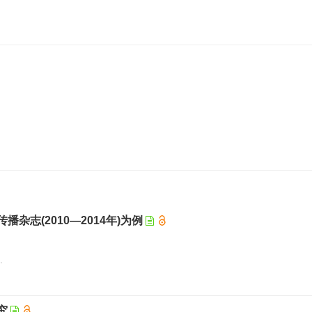
志(2010—2014年)为例
.
究