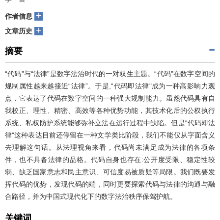
+
作者信息
+
文章历史
摘要
“代码"与“法律”是数字法治时代的一对双生主题。“代码"在数字空间的
规制属性越来越接近“法律”。于是,“代码即法律"成为一种高影响力观
点，它表达了代码在数字空间的一种强大规制能力。虽然代码具有自
我校正、理性、精密、高效等各种优势功能，其技术化后的公权执行
系统、私权防护系统能够弥补立法在运行过程中缺陷。但是“代码即法
律"这种表达目前还停留在一种文学类比阶段，我们不能仅从字面含义
去理解这句话。从法理视角来看，代码尚未满足成为法律的各项条
件，也不具备法律的品格。代码自身也存在:公开度受限、稳定性较
弱、缺乏国家意志和民主意识、可信度易被质疑等局限。我们既要发
挥代码的优势，发现代码的端，同时更要探索代码与法律的沟通与融
合路径，并为中国式现代化下的数字法治秩序保驾护航。
关键词